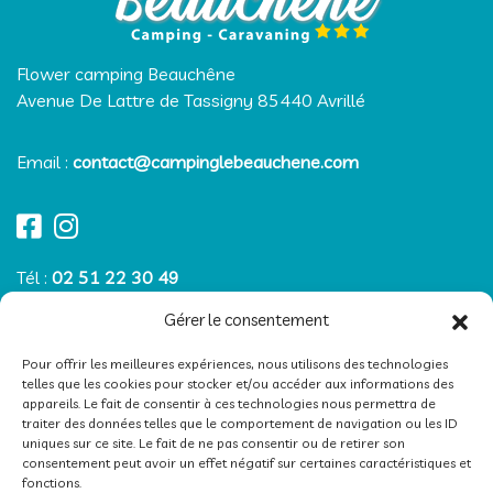
Flower camping Beauchêne
Avenue De Lattre de Tassigny
85440
Avrillé
Email :
contact@campinglebeauchene.com
Tél :
02 51 22 30 49
Gérer le consentement
Basse saison (avril, mai, juin et septembre)
Pour offrir les meilleures expériences, nous utilisons des technologies
du lundi au samedi
telles que les cookies pour stocker et/ou accéder aux informations des
de 8h30 à 12h et de 13h30 à 18h
appareils. Le fait de consentir à ces technologies nous permettra de
traiter des données telles que le comportement de navigation ou les ID
uniques sur ce site. Le fait de ne pas consentir ou de retirer son
Haute saison (juillet et août)
consentement peut avoir un effet négatif sur certaines caractéristiques et
du lundi au dimanche
fonctions.