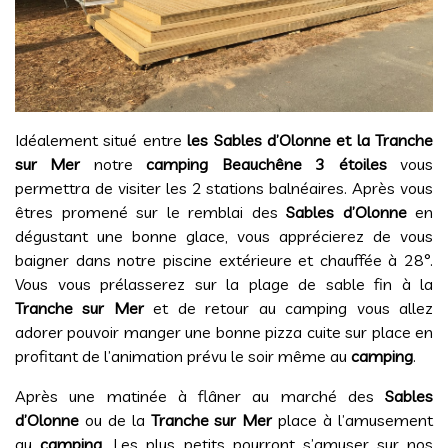
Idéalement situé entre
les Sables d’Olonne et la Tranche
sur Mer
notre
camping Beauchêne 3 étoiles
vous
permettra de visiter les 2 stations balnéaires. Après vous
êtres promené sur le remblai des
Sables d’Olonne
en
dégustant une bonne glace, vous apprécierez de vous
baigner dans notre piscine extérieure et chauffée à 28°.
Vous vous prélasserez sur la plage de sable fin à la
Tranche sur Mer
et de retour au camping vous allez
adorer pouvoir manger une bonne pizza cuite sur place en
profitant de l’animation prévu le soir même au
camping
.
Après une matinée à flâner au marché des
Sables
d’Olonne
ou de la
Tranche sur Mer
place à l’amusement
au
camping
. Les plus petits pourront s’amuser sur nos