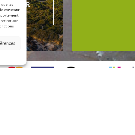
FLOWER
s que les
de consentir
omportement
 retirer son
onctions.
férences